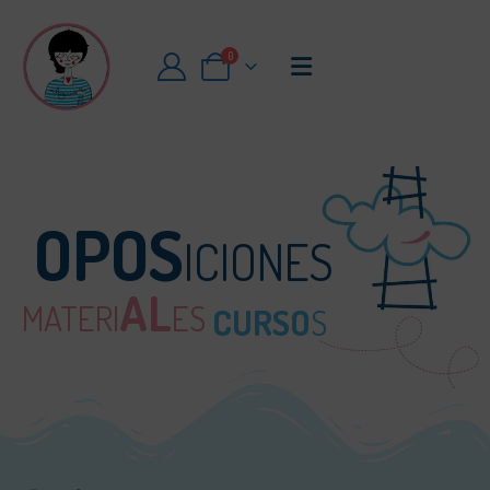
0
OPOS
ICIONES
AL
MATERI
ES
CURSO
S