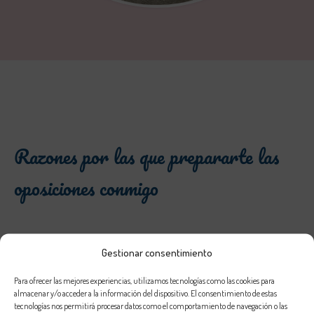
Razones por las que prepararte las
oposiciones conmigo
razón 1 oposiciones al
Gestionar consentimiento
SOY MAESTRA
de Audición y Lenguaje y trabajo de ello.
Para ofrecer las mejores experiencias, utilizamos tecnologías como las cookies para
Empecé siendo maestra PT, pero decidí estudiar AL tras ver a
almacenar y/o acceder a la información del dispositivo. El consentimiento de estas
mis compañeras trabajar con mi tutoría en el CEE; desde
tecnologías nos permitirá procesar datos como el comportamiento de navegación o las