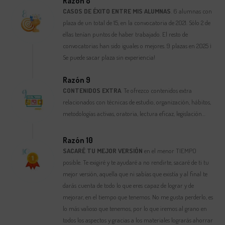
Razón 8
CASOS DE ÉXITO ENTRE MIS ALUMNAS
. 6 alumnas con
plaza de un total de 15, en la convocatoria de 2021. Sólo 2 de
ellas tenían puntos de haber trabajado. El resto de
convocatorias han sido iguales o mejores. 9 plazas en 2025 ¡
Se puede sacar plaza sin experiencia!
Razón 9
CONTENIDOS EXTRA
. Te ofrezco contenidos extra
relacionados con técnicas de estudio, organización, hábitos,
metodologías activas, oratoria, lectura eficaz, legislación…
Razón 10
SACARÉ TU MEJOR VERSIÓN
en el menor TIEMPO
posible. Te exigiré y te ayudaré a no rendirte, sacaré de ti tu
mejor versión, aquella que ni sabías que existía y al final te
darás cuenta de todo lo que eres capaz de lograr y de
mejorar, en el tiempo que tenemos. No me gusta perderlo, es
lo más valioso que tenemos, por lo que iremos al grano en
todos los aspectos y gracias a los materiales lograrás ahorrar