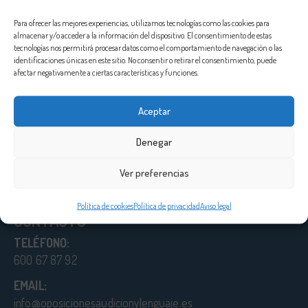
Para ofrecer las mejores experiencias, utilizamos tecnologías como las cookies para
almacenar y/o acceder a la información del dispositivo. El consentimiento de estas
tecnologías nos permitirá procesar datos como el comportamiento de navegación o las
identificaciones únicas en este sitio. No consentir o retirar el consentimiento, puede
afectar negativamente a ciertas características y funciones.
Aceptar
Denegar
Ver preferencias
Política de cookies
Política de privacidad
Aviso legal
CONTACTO
TELÉFONO:
600 67 87 92
EMAIL:
info@oposicionesaudicionylenguaje.es