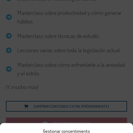
Masterclass sobre productividad y cómo generar
hábitos.
Masterclass sobre técnicas de estudio.
Lecciones varias sobre toda la legislación actual.
Masterclass sobre cómo enfrentarte a la ansiedad
y el estrés.
¡Y mucho más!
COMPRAR CONTENIDO EXTRA (PRÓXIMAMENTE)
VER CONTENIDO EXTRA
Gestionar consentimiento