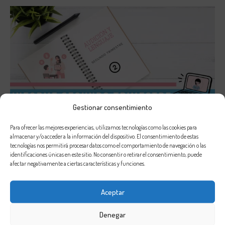
Gestionar consentimiento
MATERIALES
Para ofrecer las mejores experiencias, utilizamos tecnologías como las cookies para
Informe del Segundo Trimestre
almacenar y/o acceder a la información del dispositivo. El consentimiento de estas
tecnologías nos permitirá procesar datos como el comportamiento de navegación o las
0,00
€
identificaciones únicas en este sitio. No consentir o retirar el consentimiento, puede
afectar negativamente a ciertas características y funciones.
Aceptar
Denegar