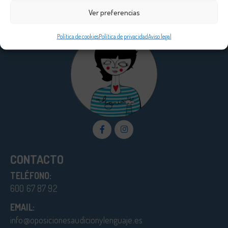
Ver preferencias
Política de cookies
Política de privacidad
Aviso legal
CONTACTO
TELÉFONO:
600 67 87 92
EMAIL:
info@oposicionesaudicionylenguaje.es